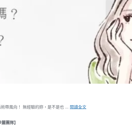
酒
會被話術帶風向！ 無經驗的妳，是不是也 …
閱讀全文
店
公
紗麗團隊】
關
vs