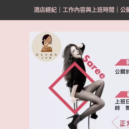
S
酒店經紀｜工作內容與上班時間｜公
k
i
p
t
o
m
a
i
n
c
o
n
t
e
n