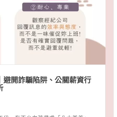
南｜避開詐騙陷阱、公關薪資行
析