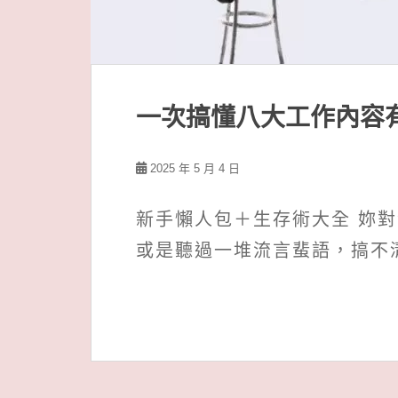
t
一次搞懂八大工作內容
2025 年 5 月 4 日
新手懶人包＋生存術大全 妳
或是聽過一堆流言蜚語，搞不清