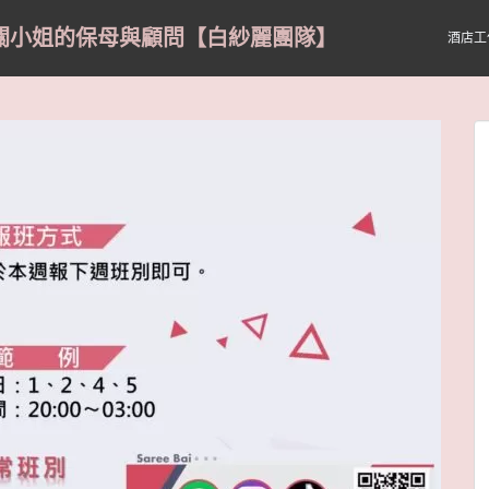
關小姐的保母與顧問【白紗麗團隊】
酒店工